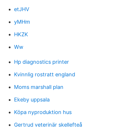
etJHV
yMHm
HKZK
Ww
Hp diagnostics printer
Kvinnlig rostratt england
Moms marshall plan
Ekeby uppsala
Köpa nyproduktion hus
Gertrud veterinär skellefteå