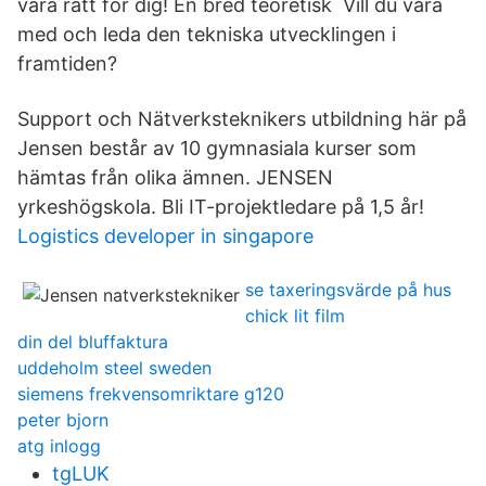
vara rätt för dig! En bred teoretisk Vill du vara
med och leda den tekniska utvecklingen i
framtiden?
Support och Nätverksteknikers utbildning här på
Jensen består av 10 gymnasiala kurser som
hämtas från olika ämnen. JENSEN
yrkeshögskola. Bli IT-projektledare på 1,5 år!
Logistics developer in singapore
se taxeringsvärde på hus
chick lit film
din del bluffaktura
uddeholm steel sweden
siemens frekvensomriktare g120
peter bjorn
atg inlogg
tgLUK